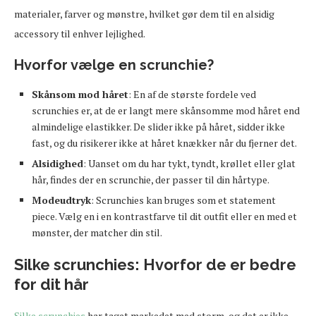
materialer, farver og mønstre, hvilket gør dem til en alsidig
accessory til enhver lejlighed.
Hvorfor vælge en scrunchie?
Skånsom mod håret
: En af de største fordele ved
scrunchies er, at de er langt mere skånsomme mod håret end
almindelige elastikker. De slider ikke på håret, sidder ikke
fast, og du risikerer ikke at håret knækker når du fjerner det.
Alsidighed
: Uanset om du har tykt, tyndt, krøllet eller glat
hår, findes der en scrunchie, der passer til din hårtype.
Modeudtryk
: Scrunchies kan bruges som et statement
piece. Vælg en i en kontrastfarve til dit outfit eller en med et
mønster, der matcher din stil.
Silke scrunchies: Hvorfor de er bedre
for dit hår
Silke scrunchies
har taget markedet med storm, og det er ikke