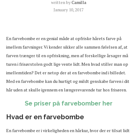
written by
Camilla
January 10, 2017
En farvebombe er en genial måde at opfriske hårets farve på
imellem farvninger. Vi kender sikker alle sammen følelsen af, at
farven trænger til en opfriskning, men af forskellige årsager må
turen i frisørstolen godt lige vente lidt. Men hvad stiller man op
imellemtiden? Det er netop der at en farvebombe ind i billedet.
Med en farvebombe kan du hurtigt og mildt genskabe farven i dit
hår uden at skulle igennem en længerevarende tur hos frisøren.
Se priser på farvebomber her
Hvad er en farvebombe
En farvebombe er i virkeligheden en hårkur, hvor der er tilsat lidt