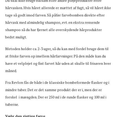
Du skal ikke bruge balsam eller andre plejeprodukter efter
hårvasken. Hvis håret allerede er mættet af fugt, så vil håret ikke
tage så godt imod farven. Så påfør farvebomben direkte efter
hårvask med almindelig shampoo, evt. en ekstra rensende
shampoo så du har fjernet alle overskydende hårprodukter
bedst muligt.
Metoden holder ca. 2-3 uger, så du kan med fordel bruge dem til
at friske farven op imellem hårfarvninger. På den måde kan du
have et velplejet og fint farvet hår uden at skulle til frisøren hver
måned.
Fra Revlon fås de både i de klassiske bombeformede flasker og i
mindre tuber. Det er det samme produkt der er i, men der er
forskel i mængden. Der er 250 ml i de runde flasker og 100 ml i
tuberne.
Vælg den rigtige farve