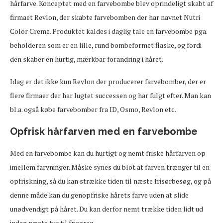
hårfarve. Konceptet med en farvebombe blev oprindeligt skabt af
firmaet Revlon, der skabte farvebomben der har navnet Nutri
Color Creme. Produktet kaldes i daglig tale en farvebombe pga.
beholderen som er en lille, rund bombeformet flaske, og fordi
den skaber en hurtig, mærkbar forandring i håret.
Idag er det ikke kun Revlon der producerer farvebomber, der er
flere firmaer der har lugtet successen og har fulgt efter. Man kan
bl.a. også købe farvebomber fra ID, Osmo, Revlon etc.
Opfrisk hårfarven med en farvebombe
Med en farvebombe kan du hurtigt og nemt friske hårfarven op
imellem farvninger. Måske synes du blot at farven trænger til en
opfriskning, så du kan strække tiden til næste frisørbesøg, og på
denne måde kan du genopfriske hårets farve uden at slide
unødvendigt på håret. Du kan derfor nemt trække tiden lidt ud
inden næste tur til frisøren.