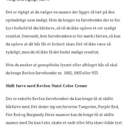
Det er vigtigt at du vælger en nuance der ligger så tæt på den
oprindelige som muligt. Hvis du bruger en farvebombe der er for
lys i forhold til din hårfarve, så vil du ikke opleve et ret synligt
resultat. Omvendt, hvis farvebomben er for mørk i farven, så kan
du opleve at dit hår får et forkert skær. Det vil ikke være så
tydeligt, men du vil ikke få det bedst mulige resultat.
Hvis du ønsker at genopfriske lysnet eller afbleget hår så skal
du bruge Revlon farvebombe nr. 1002, 1003 eller 933.
Skift farve med Revlon Nutri Color Creme
Der er enkelte Revlon farvebomber du kan bruge til at skifte
hårfarve med. Det drejer sig om farverne Tangerine, Purple Red,
Fire Red og Burgundy. Disse nuancer kan du bruge til at skifte
nuance med. Du kan f.eks. skabe et rødt eller lilla skær i både lyst