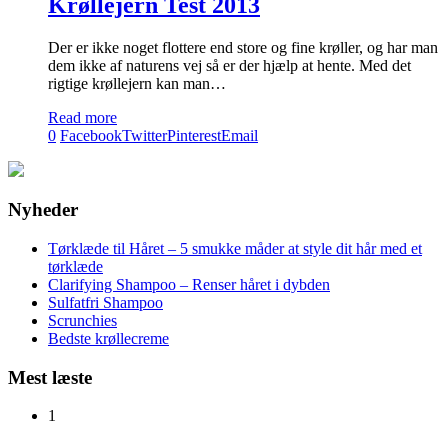
Krøllejern Test 2013
Der er ikke noget flottere end store og fine krøller, og har man
dem ikke af naturens vej så er der hjælp at hente. Med det
rigtige krøllejern kan man…
Read more
0
Facebook
Twitter
Pinterest
Email
Nyheder
Tørklæde til Håret – 5 smukke måder at style dit hår med et
tørklæde
Clarifying Shampoo – Renser håret i dybden
Sulfatfri Shampoo
Scrunchies
Bedste krøllecreme
Mest læste
1