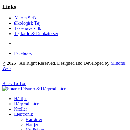
Links
Alt om Strik
Økologisk Tøj
Tastetravels.dk
Te, kaffe & Delikatesser
Facebook
@2025 - All Right Reserved. Designed and Developed by
Mindful
Web
Back To Top
Hårtips
Hårprodukter
Krøller
Elektronik
Hårtørrer
Fladjern
Krøllejern