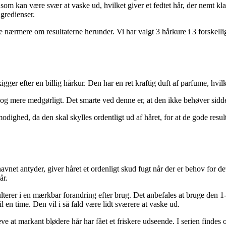
som kan være svær at vaske ud, hvilket giver et fedtet hår, der nemt kla
ngredienser.
se nærmere om resultaterne herunder. Vi har valgt 3 hårkure i 3 forskellige
kigger efter en billig hårkur. Den har en ret kraftig duft af parfume, h
 og mere medgørligt. Det smarte ved denne er, at den ikke behøver sidde 
modighed, da den skal skylles ordentligt ud af håret, for at de gode resul
navnet antyder, giver håret et ordenligt skud fugt når der er behov for 
år.
sulterer i en mærkbar forandring efter brug. Det anbefales at bruge de
l en time. Den vil i så fald være lidt sværere at vaske ud.
eve at markant blødere hår har fået et friskere udseende. I serien findes