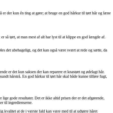
 er der kun én ting at gøre; at bruge en god hårkur til tørt hår og læne
 så tørt, at man mest af alt har lyst til at klippe en god længde af.
føles det ubehageligt, og det kan også være svært at rede og sætte, da
e ende er det kun saksen der kan reparere et knastørt og ødelagt hår.
undt hårstrå. En god hårkur til tørt hår skal både kunne tilføre fugt,
ige gode resultater. Det er ikke altid prisen der er det afgørende,
r til ingredienserne.
g kvalitet at de i værste fald kan være med til at udtørre håret