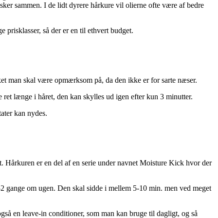
sker sammen. I de lidt dyrere hårkure vil olierne ofte være af bedre
 prisklasser, så der er en til ethvert budget.
vilket man skal være opmærksom på, da den ikke er for sarte næser.
ret længe i håret, den kan skylles ud igen efter kun 3 minutter.
tater kan nydes.
det. Hårkuren er en del af en serie under navnet Moisture Kick hvor der
n 1-2 gange om ugen. Den skal sidde i mellem 5-10 min. men ved meget
 også en leave-in conditioner, som man kan bruge til dagligt, og så