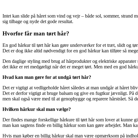
Intet kan slide på håret som vind og vejr – både sol, sommer, strand me
sig tilbage og nyde det gode resultat.
Hvorfor får man tørt hår?
En god hårkur til tørt hår kan gøre underværker for et træt, slidt og tø
Det er dog ikke altid nødvendigt for en god hårkur kan tilføre så meget
Den daglige styling med brug af hårprodukter og elektriske apparater sl
det ikke er ret medgørligt når det er meget tørt. Men med en god hårkur 
Hvad kan man gøre for at undgå tørt hår?
Det er vigtigt at vedligeholde håret således at man undgår at håret blive
Det er derfor vigtigt at bruge balsam og give en fugtkur jævnligt. På de
men skal også være med til at genopbygge og reparere hårstrået. Så det
Hvilken hårkur skal man vælge?
Der findes mange forskellige hårkure til tørt hår som lover at kunne g
man kan sagtens finde en billig hårkur som kan gøre arbejdet. Man kan
Hvis man køber en billig hårkur skal man være opmærksom på indholdet i 