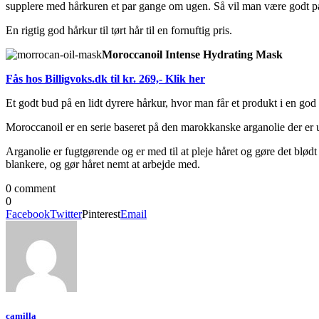
supplere med hårkuren et par gange om ugen. Så vil man være godt på vej
En rigtig god hårkur til tørt hår til en fornuftig pris.
Moroccanoil Intense Hydrating Mask
Fås hos Billigvoks.dk til kr. 269,- Klik her
Et godt bud på en lidt dyrere hårkur, hvor man får et produkt i en god k
Moroccanoil er en serie baseret på den marokkanske arganolie der er
Arganolie er fugtgørende og er med til at pleje håret og gøre det blø
blankere, og gør håret nemt at arbejde med.
0 comment
0
Facebook
Twitter
Pinterest
Email
camilla