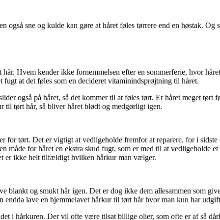
n også sne og kulde kan gøre at håret føles tørrere end en høstak. Og så
rt hår. Hvem kender ikke fornemmelsen efter en sommerferie, hvor håret er
 fugt at det føles som en decideret vitaminindsprøjtning til håret.
ider også på håret, så det kommer til at føles tørt. Er håret meget tørt 
til tørt hår, så bliver håret blødt og medgørligt igen.
r for tørt. Det er vigtigt at vedligeholde fremfor at reparere, for i sidst
n måde for håret en ekstra skud fugt, som er med til at vedligeholde et s
 er ikke helt tilfældigt hvilken hårkur man vælger.
ive blankt og smukt hår igen. Det er dog ikke dem allesammen som giver l
 endda lave en hjemmelavet hårkur til tørt hår hvor man kun har udgifte
hårkuren. Der vil ofte være tilsat billige olier, som ofte er af så dårli