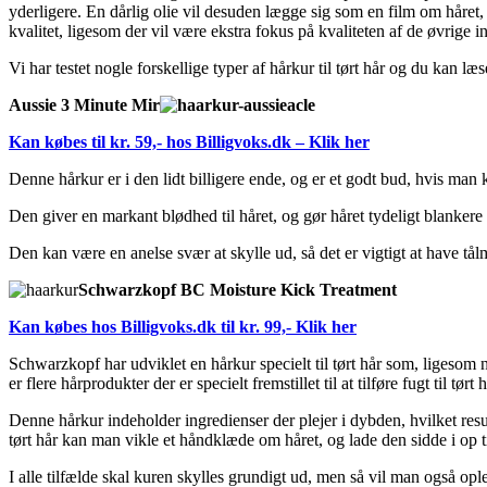
yderligere. En dårlig olie vil desuden lægge sig som en film om håret, 
kvalitet, ligesom der vil være ekstra fokus på kvaliteten af de øvrige i
Vi har testet nogle forskellige typer af hårkur til tørt hår og du kan læ
Aussie 3 Minute Mir
acle
Kan købes til kr. 59,- hos Billigvoks.dk – Klik her
Denne hårkur er i den lidt billigere ende, og er et godt bud, hvis man 
Den giver en markant blødhed til håret, og gør håret tydeligt blankere
Den kan være en anelse svær at skylle ud, så det er vigtigt at have tål
Schwarzkopf BC Moisture Kick Treatment
Kan købes hos Billigvoks.dk til kr. 99,- Klik her
Schwarzkopf har udviklet en hårkur specielt til tørt hår som, ligesom 
er flere hårprodukter der er specielt fremstillet til at tilføre fugt til tørt h
Denne hårkur indeholder ingredienser der plejer i dybden, hvilket re
tørt hår kan man vikle et håndklæde om håret, og lade den sidde i op ti
I alle tilfælde skal kuren skylles grundigt ud, men så vil man også opl