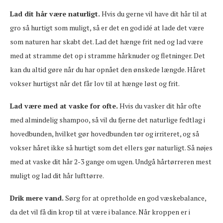
Lad dit hår være naturligt.
Hvis du gerne vil have dit hår til at
gro så hurtigt som muligt, så er det en god idé at lade det være
som naturen har skabt det. Lad det hænge frit ned og lad være
med at stramme det op i stramme hårknuder og fletninger. Det
kan du altid gøre når du har opnået den ønskede længde. Håret
vokser hurtigst når det får lov til at hænge løst og frit.
Lad være med at vaske for ofte.
Hvis du vasker dit hår ofte
med almindelig shampoo, så vil du fjerne det naturlige fedtlag i
hovedbunden, hvilket gør hovedbunden tør og irriteret, og så
vokser håret ikke så hurtigt som det ellers gør naturligt. Så nøjes
med at vaske dit hår 2-3 gange om ugen. Undgå hårtørreren mest
muligt og lad dit hår lufttørre.
Drik mere vand.
Sørg for at opretholde en god væskebalance,
da det vil få din krop til at være i balance. Når kroppen er i