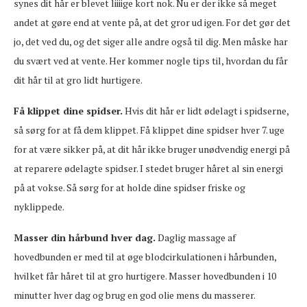
synes dit hår er blevet liiiige kort nok. Nu er der ikke så meget
andet at gøre end at vente på, at det gror ud igen. For det gør det
jo, det ved du, og det siger alle andre også til dig. Men måske har
du svært ved at vente. Her kommer nogle tips til, hvordan du får
dit hår til at gro lidt hurtigere.
Få klippet dine spidser.
Hvis dit hår er lidt ødelagt i spidserne,
så sørg for at få dem klippet. Få klippet dine spidser hver 7. uge
for at være sikker på, at dit hår ikke bruger unødvendig energi på
at reparere ødelagte spidser. I stedet bruger håret al sin energi
på at vokse. Så sørg for at holde dine spidser friske og
nyklippede.
Masser din hårbund hver dag.
Daglig massage af
hovedbunden er med til at øge blodcirkulationen i hårbunden,
hvilket får håret til at gro hurtigere. Masser hovedbunden i 10
minutter hver dag og brug en god olie mens du masserer.